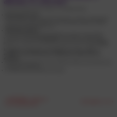
difunden tu contenido?
Cuando te saques fotos o videos, o en videollamadas:
No muestres la cara
Evitá mostrar tu cara, o zonas del cuerpo con marcas o tatuajes por
los que se te pueda identificar. Si vas a filmarte, hacelo sin sonido
para que no se reconozca tu voz.
Usá fondos neutros
Para que nadie pueda pueda identificar el lugar en el que estás.
Y por último, recordá:
¡no reenvíes!
Si recibís fotos o videos de otra
persona y no te dio su consentimiento para difundirlas,
no lo hagas
.
Si alguien te amenaza con distribuir tus fotos, videos o
cualquier otra información confidencial, podés hacer la
denuncia.
En todo el país llamando al 134 o (011) 5071-0040
o en la fiscalía más
cercana a tu domicilio.
En CABA llamando al 0800-333-47225
CORONAVIRUS: ¿Cuáles son
ESI: Capítulos 1 y 2
las recomendaciones?