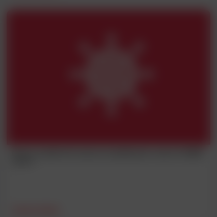
Nuevo estudio de vacuna recombinante contra el SARS-
CoV-2
SEGUIR LEYENDO