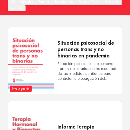
ESI
Escuelas
Familia
Investigación
PoblacionTrans
Prevención
Vacunas
Situación psicosocial de
personas trans y no
binarias en pandemia
Situación psicosocial de personas
trans y no binarias como resultado
de las medidas sanitarias para
controlar la propagación del
COVID-19 en Argentina...
Investigación
Informe Terapia