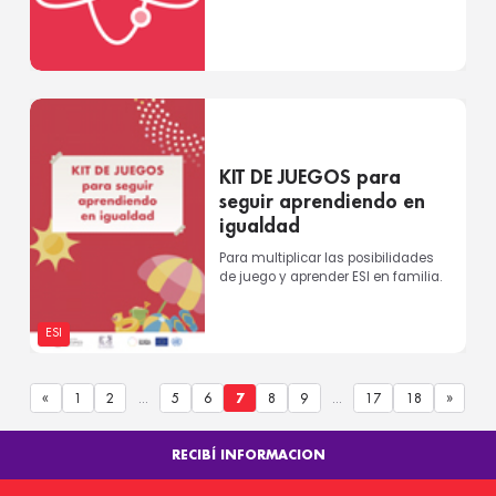
KIT DE JUEGOS para
seguir aprendiendo en
igualdad
Para multiplicar las posibilidades
de juego y aprender ESI en familia.
ESI
«
1
2
...
5
6
7
8
9
...
17
18
»
RECIBÍ INFORMACION