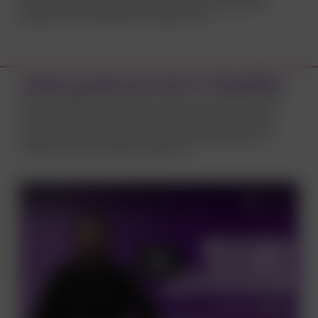
tratamiento. Esto es para evitar reinfecciones y para que tus
parejas tampoco desarrollen complicaciones.
¿Cómo puedo prevenir la Clamidia?
Usando preservativo de manera correcta y consistente durante
todas las relaciones sexuales, orales, vaginales y/o anales y
campo profiláctico durante el sexo oral vaginal y/o anal. Estas
medidas preventivas deben utilizarse tanto para prevenir la
infección como para evitar la reinfección.
Play