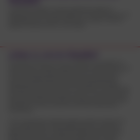
Clamidia?
La clamidia se detecta a través de diferentes pruebas de
laboratorio. Para esto, se puede obtener una muestra de orina o se
puede obtener una muestra a través de un hisopo a nivel de la
garganta, del pene, del ano y de la vagina.
¿Cómo se cura la Clamidia?
La clamidia se trata y se cura con antibióticos, de acuerdo a la
indicación de un médico. En algunos casos, se administra en una
dosis. Otros tipos de tratamientos duran de 7 hasta 21 días. Es
común que aquella persona que tenga clamidia, presente
también gonorrea asociada. Por eso, frecuentemente reciben
tratamiento de manera conjunta. Si la clamidia no se trata, puede
aumentar el riesgo de transmisión del VIH y, en las personas con
útero, puede invadir el área pélvica e infectar el útero, las trompas
de falopio o los ovarios causando la EPI (Enfermedad Pélvica
Inflamatoria).
Como usualmente la infección puede no producir síntomas, es
muy importante que si fuiste diagnosticado con clamidia, tu
pareja sexual actual, o cualquier otra pareja sexual que hayas
tenido en los últimos dos meses se realicen tests y reciban