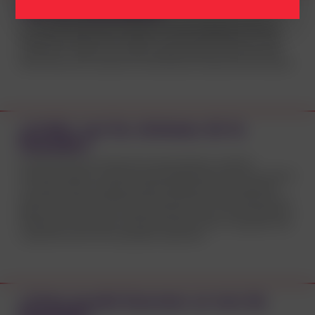
Vías de transmisión
A través de relaciones sexuales sin uso de métodos de barrera
(preservativo para pene o vaginal o campo profiláctico), ya sean
vaginales o anales y, en menor medida, orales. También puede
transmitirse de una persona embarazada al bebé durante el parto.
¿Cuáles son los síntomas de la
Clamidia?
Es frecuente que la infección por esta bacteria no genere
síntomas. Algunos síntomas que puede producir son: flujo vaginal
con alteraciones, sangrado vaginal después de las relaciones
sexuales o entre los períodos de menstruación, dolor abdominal o
pélvico, secreción clara a través del pene, ardor al orinar, testículos
adoloridos o hinchados, secreción, picazón, dolor o sangrado anal
y agrandamiento de los ganglios inguinales.
¿Cómo puedo hacerme un test de