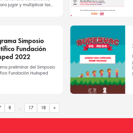
ra jugar y multiplicar las
lidades de conoc...
grama Simposio
tífico Fundación
sped 2022
ama preliminar del Simposio
ífico Fundación Huésped
7
8
...
17
18
»