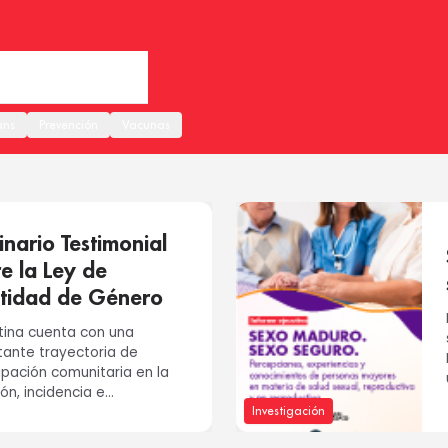
ans
Prevención
Vacunas
nario Testimonial
e la Ley de
ntidad de Género
tina cuenta con una
tante trayectoria de
ipación comunitaria en la
ón, incidencia e
Investigación
mentación de reformas y
as públi...