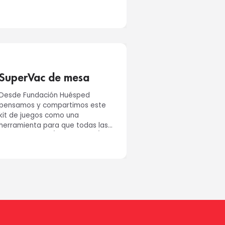
SuperVac de mesa
Desde Fundación Huésped
pensamos y compartimos este
kit de juegos como una
herramienta para que todas las
personas, niños/as y adultos/as,
multiplique...