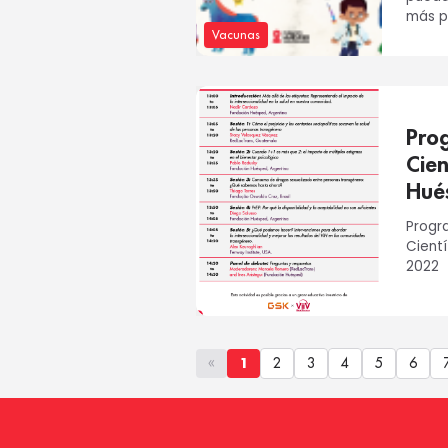
más pa
Vacunas
posibi
Pro
Cien
Hué
Progr
Cient
2022
«
1
2
3
4
5
6