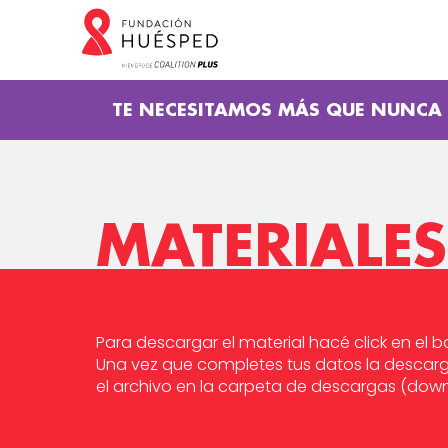
TE NECESITAMOS MÁS QUE NUNCA
MATERIALES
Para descargar el material hacé click en el
Una vez que completes tus datos la descar
el archivo en la carpeta de descargas (dow