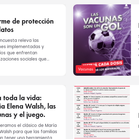
rme de protección
datos
ncuesta releva las
nes implementadas y
íos que enfrentan
izaciones sociales que
jan en derechos humanos
Vacunas
ación al manej...
 toda la vida:
a Elena Walsh, las
nas y el juego.
eramos el clásico de María
Walsh para que las familias
n tener una herramienta