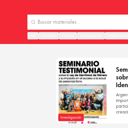
ESI
Escuelas
Familia
Investigación
PoblacionTr
Semi
sobr
Ide
Argen
impor
partic
creaci
Investigación
imple
polític