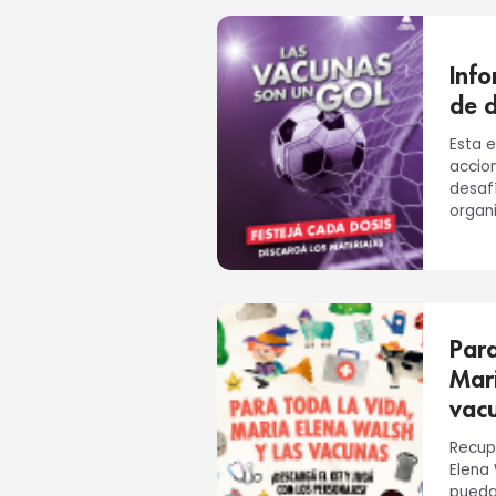
Info
de 
Esta e
accio
desaf
organ
traba
en rel
Para
Mari
vacu
Recup
Elena 
pueda